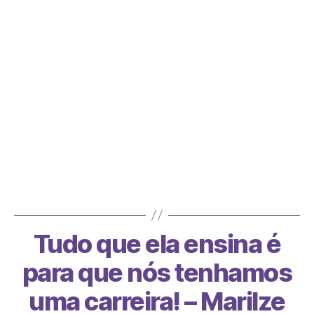
O primeiro livro que lancei depois do curso
teve 8 milhões de páginas lidas em 13 dias.
Foi meu 1º…
Tudo que ela ensina é
para que nós tenhamos
uma carreira! – Marilze