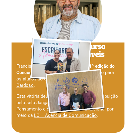
Ganhador do concurso
Escritores Admiráveis
Francisco Fonseca foi campeão da
1º edição do
Concurso Escritores Admiráveis
, exclusivo para
os alunos do curso, ministrado por
Lilian
Cardoso
.
Esta vitória deu direito à publicação e distribuição
pelo selo Jangada, do
Grupo Editorial
Pensamento
e divulgação na mídia nacional por
meio da
LC – Agência de Comunicação
.