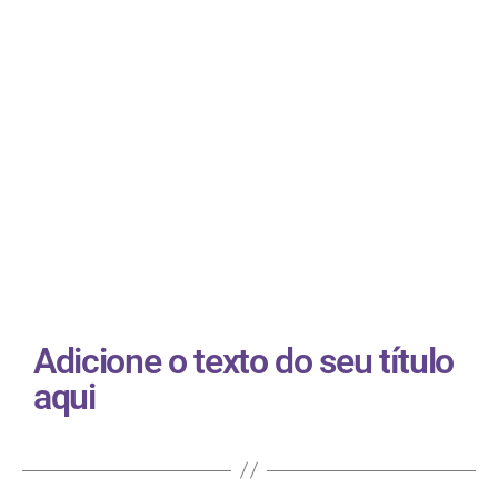
O primeiro livro que lancei depois do curso
teve 8 milhões de páginas lidas em 13 dias.
Foi meu 1º…
Adicione o texto do seu título
aqui