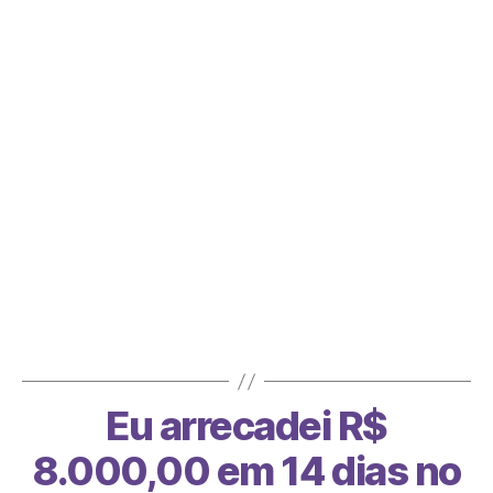
Chico Fonseca
Foi na minha vida esse curso, um divisor de
águas. – Alessa Boreggio
Eu arrecadei R$
8.000,00 em 14 dias no