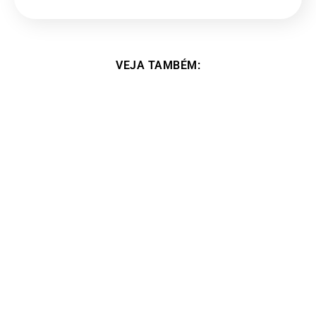
VEJA TAMBÉM:
Foi na minha vida esse curso, um divisor de
águas. – Alessa Boreggio