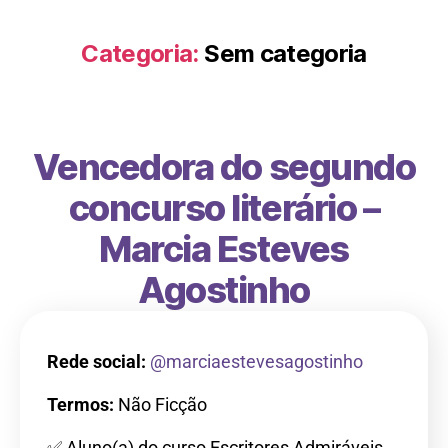
Categoria:
Sem categoria
Vencedora do segundo
concurso literário –
Marcia Esteves
Agostinho
Rede social:
@marciaestevesagostinho
Termos:
Não Ficção
✅ Aluno(a) do curso Escritores Admiráveis