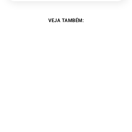
VEJA TAMBÉM:
Foi na minha vida esse curso, um divisor de
águas. – Alessa Boreggio