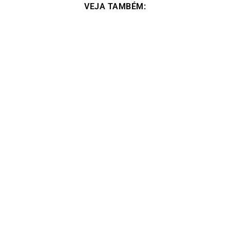
VEJA TAMBÉM:
Foi na minha vida esse curso, um divisor de
águas. – Alessa Boreggio