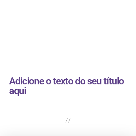
O primeiro livro que lancei depois do curso
teve 8 milhões de páginas lidas em 13 dias.
Foi meu 1º…
Adicione o texto do seu título
aqui