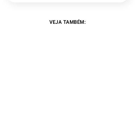
VEJA TAMBÉM:
Foi na minha vida esse curso, um divisor de
águas. – Alessa Boreggio