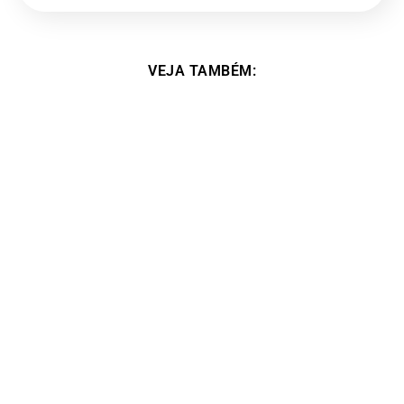
VEJA TAMBÉM:
Foi na minha vida esse curso, um divisor de
águas. – Alessa Boreggio