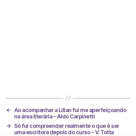
O primeiro livro que lancei depois do curso
teve 8 milhões de páginas lidas em 13 dias.
Foi meu 1º…
←
Ao acompanhar a Lilian fui me aperfeiçoando
na área literária – Aldo Carpinetti
→
Só fui compreender realmente o que é ser
uma escritora depois do curso – V. Totta