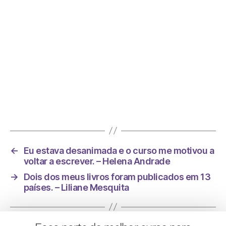
Foi na minha vida esse curso, um divisor de
águas. – Alessa Boreggio
←
Eu estava desanimada e o curso me motivou a
voltar a escrever. – Helena Andrade
→
Dois dos meus livros foram publicados em 13
países. – Liliane Mesquita