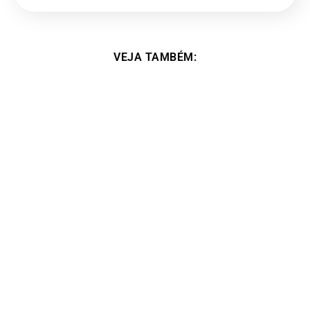
VEJA TAMBÉM:
Vencedora do segundo concurso literário –
Marcia Esteves Agostinho