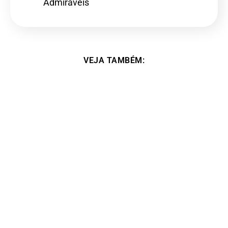
Admiráveis
VEJA TAMBÉM:
Vencedora do segundo concurso literário –
Marcia Esteves Agostinho